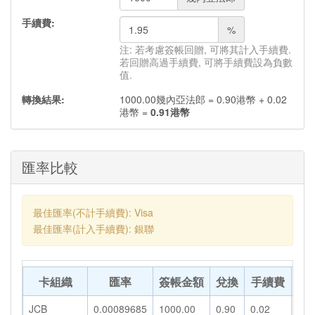
手續費:
%
注: 若考慮簽帳回贈, 可將其計入手續費.
若回贈高過手續費, 可將手續費設為負數
值.
轉換結果:
1000.00
幾內亞法郎
=
0.90
港幣
+
0.02
港幣
=
0.91
港幣
匯率比較
最佳匯率(不計手續費): Visa
最佳匯率(計入手續費): 銀聯
卡組織
匯率
簽帳金額
兌換
手續費
轉
JCB
0.00089685
1000.00
0.90
0.02
0.9