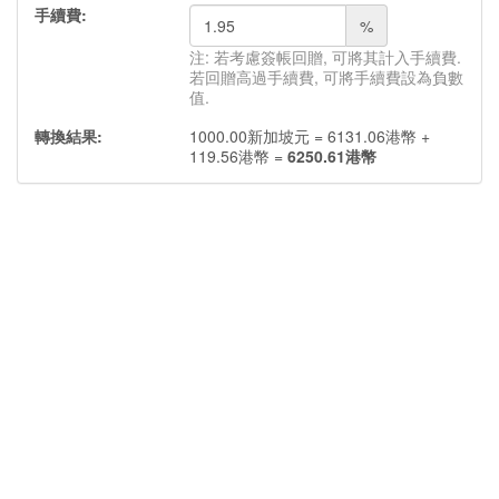
手續費:
%
注: 若考慮簽帳回贈, 可將其計入手續費.
若回贈高過手續費, 可將手續費設為負數
值.
轉換結果:
1000.00
新加坡元
=
6131.06
港幣
+
119.56
港幣
=
6250.61
港幣