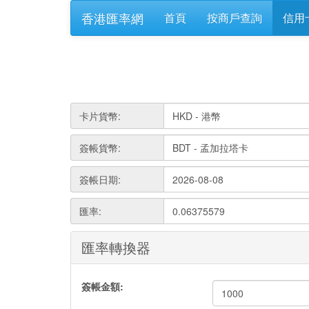
香港匯率網
首頁
按商戶查詢
信用
卡片貨幣:
簽帳貨幣:
簽帳日期:
匯率:
0.06375579
匯率轉換器
簽帳金額: