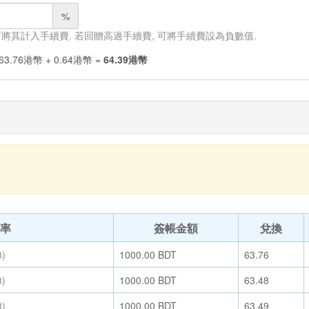
%
 可將其計入手續費. 若回贈高過手續費, 可將手續費設為負數值.
63.76
港幣
+
0.64
港幣
=
64.39
港幣
率
簽帳金額
兌換
8)
1000.00
BDT
63.76
8)
1000.00
BDT
63.48
8)
1000.00
BDT
63.49