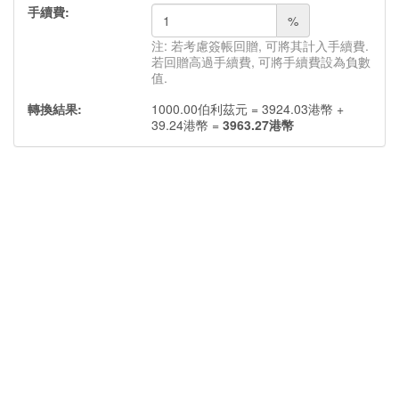
手續費:
%
注: 若考慮簽帳回贈, 可將其計入手續費.
若回贈高過手續費, 可將手續費設為負數
值.
轉換結果:
1000.00
伯利茲元
=
3924.03
港幣
+
39.24
港幣
=
3963.27
港幣