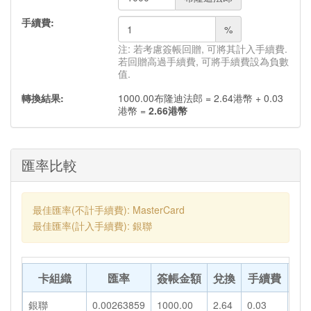
手續費:
%
注: 若考慮簽帳回贈, 可將其計入手續費.
若回贈高過手續費, 可將手續費設為負數
值.
轉換結果:
1000.00
布隆迪法郎
=
2.64
港幣
+
0.03
港幣
=
2.66
港幣
匯率比較
最佳匯率(不計手續費): MasterCard
最佳匯率(計入手續費): 銀聯
卡組織
匯率
簽帳金額
兌換
手續費
轉
銀聯
0.00263859
1000.00
2.64
0.03
2.6