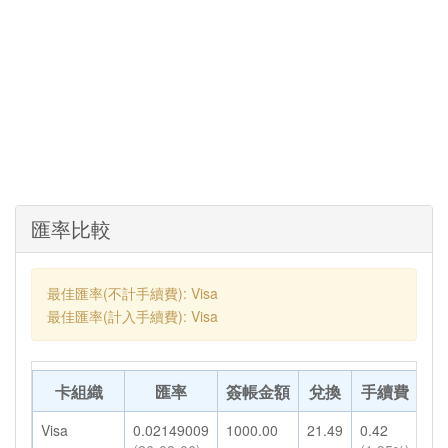
匯率比較
最佳匯率(不計手續費): Visa
最佳匯率(計入手續費): Visa
卡組織
匯率
簽帳金額
兌換
手續費
轉
Visa
0.02149009
1000.00
21.49
0.42
21