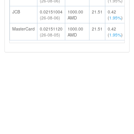
(26-08-06)
(1.95%)
HK
JCB
0.02151004
1000.00
21.51
0.42
21
(26-08-06)
AMD
(
1.95%
)
HK
MasterCard
0.02151120
1000.00
21.51
0.42
21
(26-08-05)
AMD
(
1.95%
)
HK