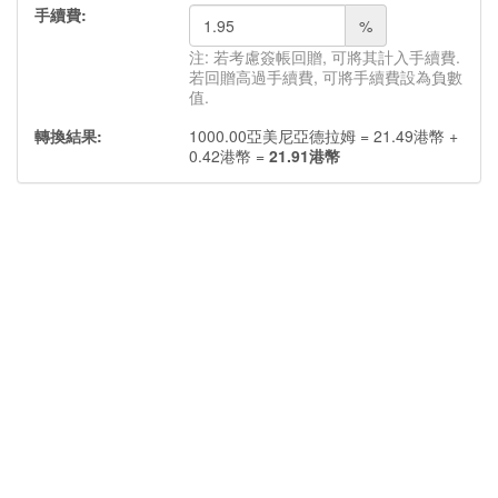
手續費:
%
注: 若考慮簽帳回贈, 可將其計入手續費.
若回贈高過手續費, 可將手續費設為負數
值.
轉換結果:
1000.00
亞美尼亞德拉姆
=
21.49
港幣
+
0.42
港幣
=
21.91
港幣