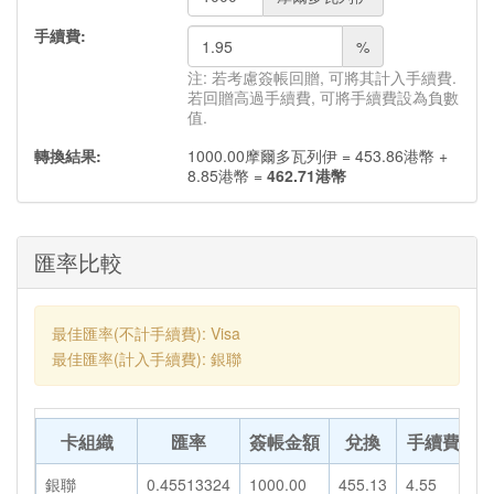
手續費:
%
注: 若考慮簽帳回贈, 可將其計入手續費.
若回贈高過手續費, 可將手續費設為負數
值.
轉換結果:
1000.00
摩爾多瓦列伊
=
453.86
港幣
+
8.85
港幣
=
462.71
港幣
匯率比較
最佳匯率(不計手續費): Visa
最佳匯率(計入手續費): 銀聯
卡組織
匯率
簽帳金額
兌換
手續費
銀聯
0.45513324
1000.00
455.13
4.55
4