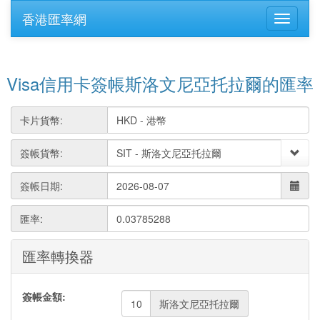
香港匯率網
Visa信用卡簽帳斯洛文尼亞托拉爾的匯率
卡片貨幣:
簽帳貨幣:
簽帳日期:
匯率:
0.03785288
匯率轉換器
簽帳金額:
斯洛文尼亞托拉爾