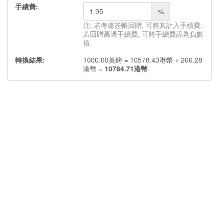
手續費:
%
注: 若考慮簽帳回贈, 可將其計入手續費.
若回贈高過手續費, 可將手續費設為負數
值.
轉換結果:
1000.00
英鎊
=
10578.43
港幣
+
206.28
港幣
=
10784.71
港幣