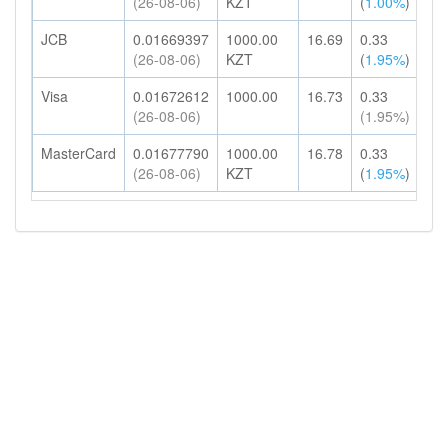
(26-08-06)
KZT
(
1.00%
)
HK
JCB
0.01669397
1000.00
16.69
0.33
17
(26-08-06)
KZT
(
1.95%
)
HK
Visa
0.01672612
1000.00
16.73
0.33
17
(26-08-06)
(1.95%)
HK
MasterCard
0.01677790
1000.00
16.78
0.33
17
(26-08-06)
KZT
(
1.95%
)
HK