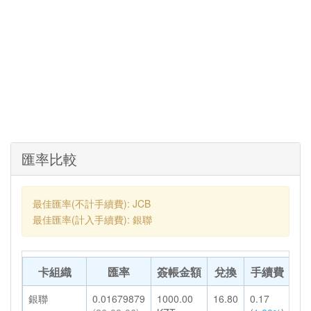
匯率比較
最佳匯率(不計手續費): JCB
最佳匯率(計入手續費): 銀聯
卡組織
匯率
簽帳金額
兌換
手續費
轉
銀聯
0.01679879
1000.00
16.80
0.17
16