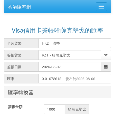
香港匯率網
Visa信用卡簽帳哈薩克堅戈的匯率
卡片貨幣:
簽帳貨幣:
簽帳日期:
匯率:
0.01672612
發布於2026-08-06
匯率轉換器
簽帳金額:
哈薩克堅戈