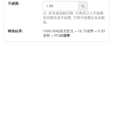
手續費:
%
注: 若考慮簽帳回贈, 可將其計入手續費.
若回贈高過手續費, 可將手續費設為負數
值.
轉換結果:
1000.00
哈薩克堅戈
=
16.73
港幣
+
0.33
港幣
=
17.05
港幣