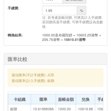
手續費:
%
注: 若考慮簽帳回贈, 可將其計入手續費.
若回贈高過手續費, 可將手續費設為負數
值.
轉換結果:
1000.00
直布羅陀鎊
=
10603.25
港幣
+
206.76
港幣
=
10810.01
港幣
匯率比較
最佳匯率(不計手續費): JCB
最佳匯率(計入手續費): 銀聯
卡組織
匯率
簽帳金額
兌換
手續費
銀聯
10.61988386
1000.00
10619.88
106.20