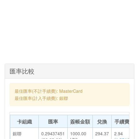
匯率比較
最佳匯率(不計手續費): MasterCard
最佳匯率(計入手續費): 銀聯
卡組織
匯率
簽帳金額
兌換
手續費
銀聯
0.29437451
1000.00
294.37
2.94
2