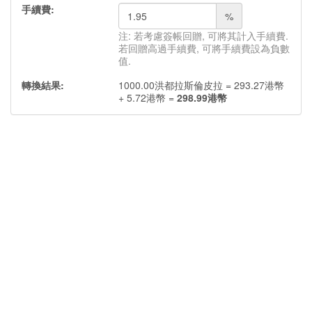
手續費:
%
注: 若考慮簽帳回贈, 可將其計入手續費.
若回贈高過手續費, 可將手續費設為負數
值.
轉換結果:
1000.00
洪都拉斯倫皮拉
=
293.27
港幣
+
5.72
港幣
=
298.99
港幣