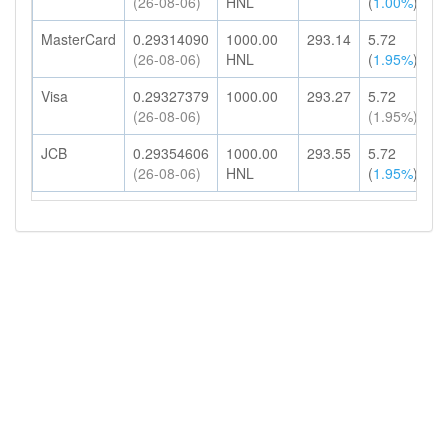
(26-08-06)
HNL
(
1.00%
)
H
MasterCard
0.29314090
1000.00
293.14
5.72
2
(26-08-06)
HNL
(
1.95%
)
H
Visa
0.29327379
1000.00
293.27
5.72
2
(26-08-06)
(1.95%)
H
JCB
0.29354606
1000.00
293.55
5.72
2
(26-08-06)
HNL
(
1.95%
)
H