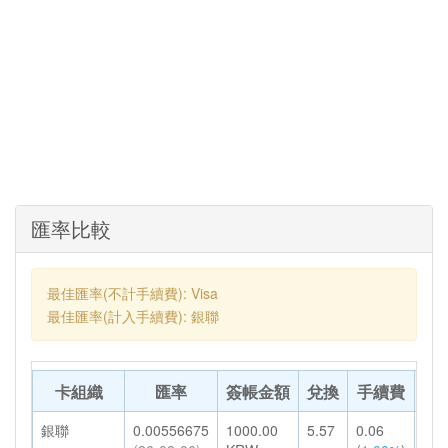
匯率比較
最佳匯率(不計手續費): Visa
最佳匯率(計入手續費): 銀聯
卡組織
匯率
簽帳金額
兌換
手續費
轉
銀聯
0.00556675
1000.00
5.57
0.06
5.6