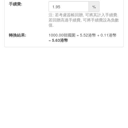
手續費:
%
注: 若考慮簽帳回贈, 可將其計入手續費.
若回贈高過手續費, 可將手續費設為負數
值.
轉換結果:
1000.00
韓國圜
=
5.52
港幣
+
0.11
港幣
=
5.63
港幣