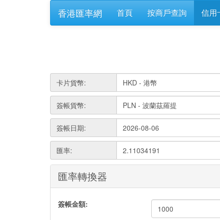
香港匯率網
首頁
按商戶查詢
信用
卡片貨幣:
簽帳貨幣:
簽帳日期:
匯率:
2.11034191
匯率轉換器
簽帳金額: