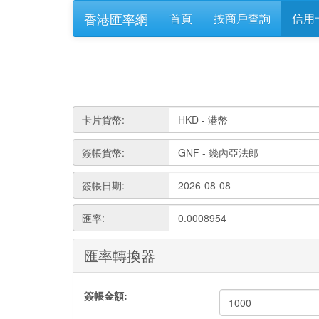
香港匯率網
首頁
按商戶查詢
信用
卡片貨幣:
簽帳貨幣:
簽帳日期:
匯率:
0.0008954
匯率轉換器
簽帳金額: