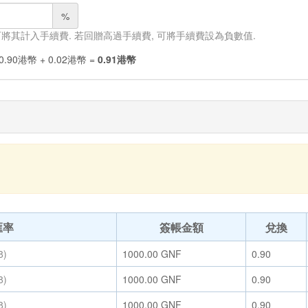
%
 可將其計入手續費. 若回贈高過手續費, 可將手續費設為負數值.
0.90
港幣
+
0.02
港幣
=
0.91
港幣
匯率
簽帳金額
兌換
8)
1000.00
GNF
0.90
8)
1000.00
GNF
0.90
8)
1000.00
GNF
0.90