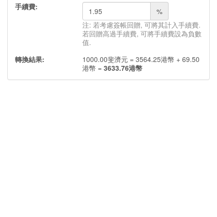
手續費:
%
注: 若考慮簽帳回贈, 可將其計入手續費.
若回贈高過手續費, 可將手續費設為負數
值.
轉換結果:
1000.00
斐濟元
=
3564.25
港幣
+
69.50
港幣
=
3633.76
港幣