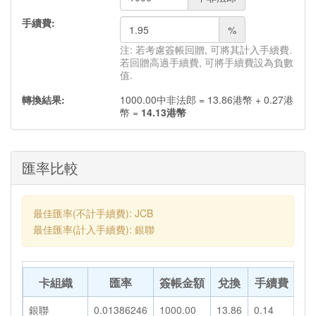
手續費:
%
注: 若考慮簽帳回贈, 可將其計入手續費.
若回贈高過手續費, 可將手續費設為負數
值.
轉換結果:
1000.00
中非法郎
=
13.86
港幣
+
0.27
港
幣
=
14.13
港幣
匯率比較
最佳匯率(不計手續費): JCB
最佳匯率(計入手續費): 銀聯
卡組織
匯率
簽帳金額
兌換
手續費
轉
銀聯
0.01386246
1000.00
13.86
0.14
14