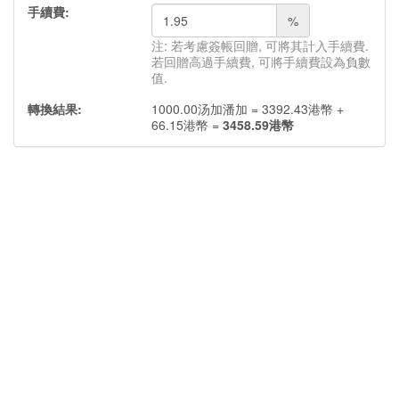
手續費:
%
注: 若考慮簽帳回贈, 可將其計入手續費.
若回贈高過手續費, 可將手續費設為負數
值.
轉換結果:
1000.00
汤加潘加
=
3392.43
港幣
+
66.15
港幣
=
3458.59
港幣