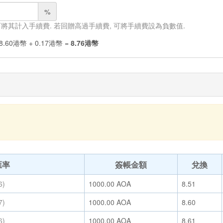
%
 可將其計入手續費. 若回贈高過手續費, 可將手續費設為負數值.
8.60
港幣
+
0.17
港幣
=
8.76
港幣
匯率
簽帳金額
兌換
6)
1000.00
AOA
8.51
7)
1000.00
AOA
8.60
6)
1000.00
AOA
8.61