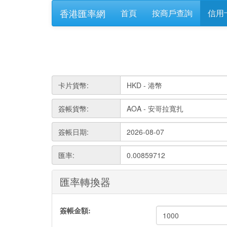
香港匯率網
首頁
按商戶查詢
信用
卡片貨幣:
簽帳貨幣:
簽帳日期:
匯率:
0.00859712
匯率轉換器
簽帳金額: