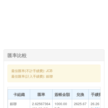
匯率比較
最佳匯率(不計手續費): JCB
最佳匯率(計入手續費): 銀聯
卡組織
匯率
簽帳金額
兌換
手續費
銀聯
2.62567364
1000.00
2625.67
26.26