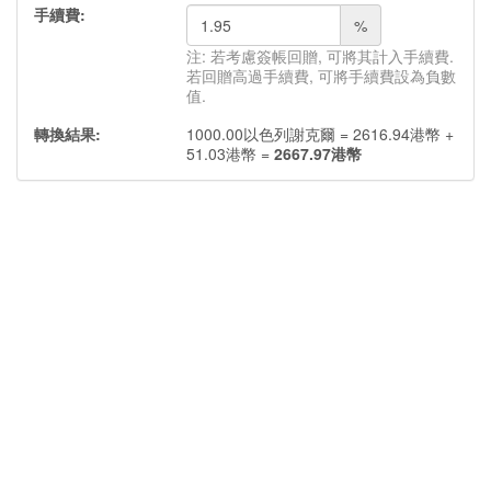
手續費:
%
注: 若考慮簽帳回贈, 可將其計入手續費.
若回贈高過手續費, 可將手續費設為負數
值.
轉換結果:
1000.00
以色列謝克爾
=
2616.94
港幣
+
51.03
港幣
=
2667.97
港幣