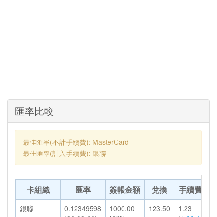
匯率比較
最佳匯率(不計手續費): MasterCard
最佳匯率(計入手續費): 銀聯
卡組織
匯率
簽帳金額
兌換
手續費
銀聯
0.12349598
1000.00
123.50
1.23
1