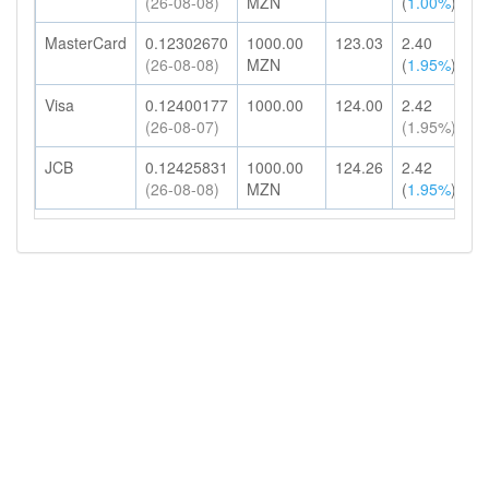
(26-08-08)
MZN
(
1.00%
)
H
MasterCard
0.12302670
1000.00
123.03
2.40
1
(26-08-08)
MZN
(
1.95%
)
H
Visa
0.12400177
1000.00
124.00
2.42
1
(26-08-07)
(1.95%)
H
JCB
0.12425831
1000.00
124.26
2.42
1
(26-08-08)
MZN
(
1.95%
)
H