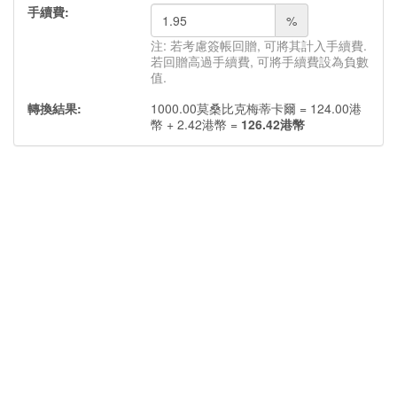
手續費:
%
注: 若考慮簽帳回贈, 可將其計入手續費.
若回贈高過手續費, 可將手續費設為負數
值.
轉換結果:
1000.00
莫桑比克梅蒂卡爾
=
124.00
港
幣
+
2.42
港幣
=
126.42
港幣