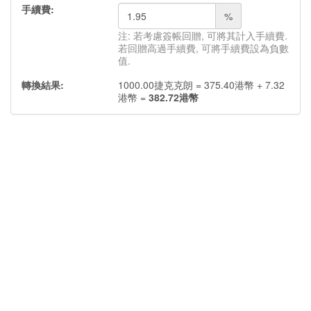
手續費:
%
注: 若考慮簽帳回贈, 可將其計入手續費.
若回贈高過手續費, 可將手續費設為負數
值.
轉換結果:
1000.00
捷克克朗
=
375.40
港幣
+
7.32
港幣
=
382.72
港幣