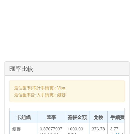
匯率比較
最佳匯率(不計手續費): Visa
最佳匯率(計入手續費): 銀聯
卡組織
匯率
簽帳金額
兌換
手續費
銀聯
0.37677997
1000.00
376.78
3.77
3