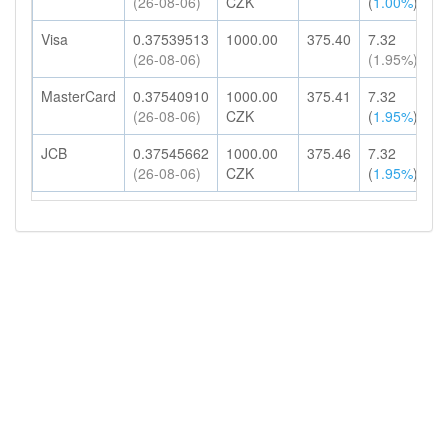
(26-08-06)
CZK
(
1.00%
)
H
Visa
0.37539513
1000.00
375.40
7.32
3
(26-08-06)
(1.95%)
H
MasterCard
0.37540910
1000.00
375.41
7.32
3
(26-08-06)
CZK
(
1.95%
)
H
JCB
0.37545662
1000.00
375.46
7.32
3
(26-08-06)
CZK
(
1.95%
)
H