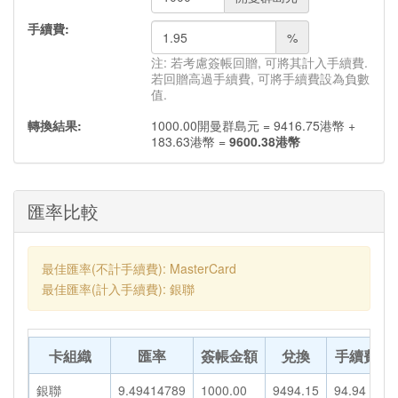
手續費:
%
注: 若考慮簽帳回贈, 可將其計入手續費.
若回贈高過手續費, 可將手續費設為負數
值.
轉換結果:
1000.00
開曼群島元
=
9416.75
港幣
+
183.63
港幣
=
9600.38
港幣
匯率比較
最佳匯率(不計手續費): MasterCard
最佳匯率(計入手續費): 銀聯
卡組織
匯率
簽帳金額
兌換
手續費
銀聯
9.49414789
1000.00
9494.15
94.94