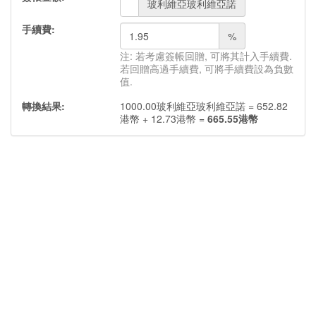
玻利維亞玻利維亞諾
手續費:
%
注: 若考慮簽帳回贈, 可將其計入手續費.
若回贈高過手續費, 可將手續費設為負數
值.
轉換結果:
1000.00
玻利維亞玻利維亞諾
=
652.82
港幣
+
12.73
港幣
=
665.55
港幣