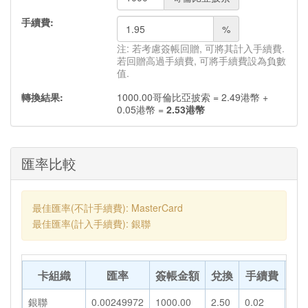
手續費:
%
注: 若考慮簽帳回贈, 可將其計入手續費.
若回贈高過手續費, 可將手續費設為負數
值.
轉換結果:
1000.00
哥倫比亞披索
=
2.49
港幣
+
0.05
港幣
=
2.53
港幣
匯率比較
最佳匯率(不計手續費): MasterCard
最佳匯率(計入手續費): 銀聯
卡組織
匯率
簽帳金額
兌換
手續費
轉
銀聯
0.00249972
1000.00
2.50
0.02
2.5